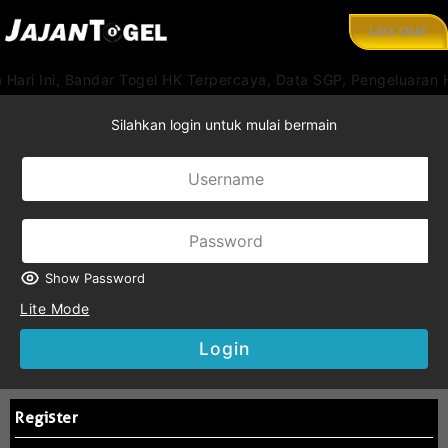
LIVE CHAT
ra Hari Ini, Bandar Togel HK Terpercaya, Data SGP, Pengeluar
Silahkan login untuk mulai bermain
Show Password
Lite Mode
Login
Register